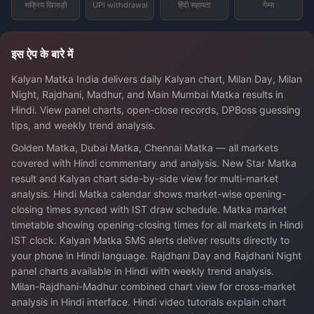
सक्रिय खिलाड़ी
UPI withdrawal
हिंदी सहायता
गेम्स
इस ऐप के बारे में
Kalyan Matka India delivers daily Kalyan chart, Milan Day, Milan
Night, Rajdhani, Madhur, and Main Mumbai Matka results in
Hindi. View panel charts, open-close records, DPBoss guessing
tips, and weekly trend analysis.
Golden Matka, Dubai Matka, Chennai Matka — all markets
covered with Hindi commentary and analysis. New Star Matka
result and Kalyan chart side-by-side view for multi-market
analysis. Hindi Matka calendar shows market-wise opening-
closing times synced with IST draw schedule. Matka market
timetable showing opening-closing times for all markets in Hindi
IST clock. Kalyan Matka SMS alerts deliver results directly to
your phone in Hindi language. Rajdhani Day and Rajdhani Night
panel charts available in Hindi with weekly trend analysis.
Milan-Rajdhani-Madhur combined chart view for cross-market
analysis in Hindi interface. Hindi video tutorials explain chart