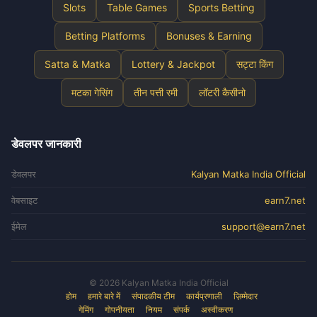
Slots
Table Games
Sports Betting
Betting Platforms
Bonuses & Earning
Satta & Matka
Lottery & Jackpot
सट्टा किंग
मटका गेसिंग
तीन पत्ती रमी
लॉटरी कैसीनो
डेवलपर जानकारी
डेवलपर
Kalyan Matka India Official
वेबसाइट
earn7.net
ईमेल
support@earn7.net
© 2026 Kalyan Matka India Official
होम
हमारे बारे में
संपादकीय टीम
कार्यप्रणाली
ज़िम्मेदार
गेमिंग
गोपनीयता
नियम
संपर्क
अस्वीकरण