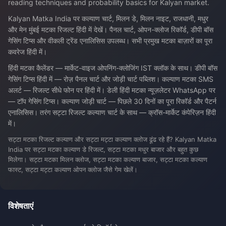
reading techniques and probability basics for Kalyan market.
Kalyan Matka India पर कल्याण चार्ट, मिलन डे, मिलन नाइट, राजधानी, मधुर
और मेन मुंबई मटका रिजल्ट हिंदी में देखें। पैनल चार्ट, ओपन-क्लोज रिकॉर्ड, डीपी बॉस
गेसिंग टिप्स और वीकली ट्रेंड एनालिसिस उपलब्ध। सभी प्रमुख मटका बाज़ारों का पूरा
कवरेज हिंदी में।
हिंदी मटका कैलेंडर — मार्केट-वाइज ओपनिंग-क्लोजिंग IST क्लॉक के साथ। डीपी बॉस
गेसिंग टिप्स हिंदी में — रोज़ पैनल चार्ट और जोड़ी चार्ट पब्लिश। कल्याण मटका SMS
अलर्ट — रिजल्ट सीधे फोन पर हिंदी में। डेली हिंदी मटका न्यूज़लेटर WhatsApp पर
— टॉप गेसिंग टिप्स। कल्याण जोड़ी चार्ट — पिछले 30 दिनों का पूरा रिकॉर्ड और पैटर्न
एनालिसिस। तरंग सट्टा रिजल्ट कल्याण चार्ट के साथ — क्रॉस-मार्केट कंपेरिज़न हिंदी
में।
सट्टा मटका रिजल्ट कल्याण और सट्टा मट्टा कल्याण क्लोज ढूंढ रहे हैं? Kalyan Matka
India पर सट्टा मटका कल्याण डे रिजल्ट, सट्टा मटका मधुर बाजार और बहुत कुछ
मिलेगा। सट्टा मटका मिलन क्लोज, सट्टा मटका कल्याण बाजार, सट्टा मटका कल्याण
फास्ट, सट्टा मट्टा कल्याण ओपन क्लोज जैसे गेम खेलें।
विशेषताएं