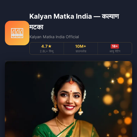
Kalyan Matka India — कल्याण
मटका
🎰
Kalyan Matka India Official
4.7★
10M+
18+
2.8L+ रिव्यू
डाउनलोड
आयु रेटिंग