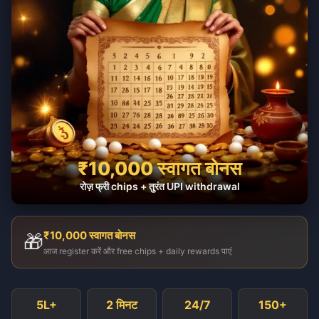
₹10,000 स्वागत बोनस
रोज़ फ्री chips + तुरंत UPI withdrawal
₹10,000 स्वागत बोनस
🎁
आज register करें और free chips + daily rewards पाएं
5L+
2 मिनट
24/7
150+