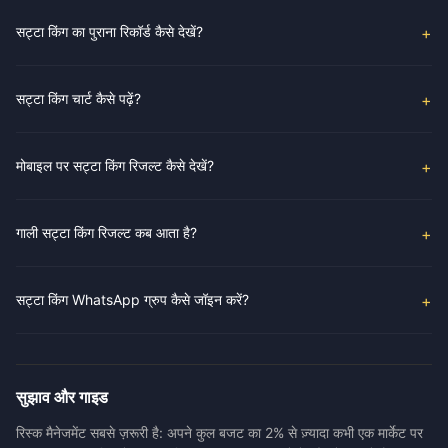
सट्टा किंग का पुराना रिकॉर्ड कैसे देखें?
सट्टा किंग चार्ट कैसे पढ़ें?
मोबाइल पर सट्टा किंग रिजल्ट कैसे देखें?
गाली सट्टा किंग रिजल्ट कब आता है?
सट्टा किंग WhatsApp ग्रुप कैसे जॉइन करें?
सुझाव और गाइड
रिस्क मैनेजमेंट सबसे ज़रूरी है: अपने कुल बजट का 2% से ज़्यादा कभी एक मार्केट पर