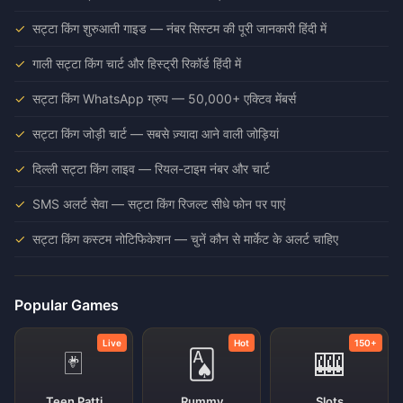
सट्टा किंग शुरुआती गाइड — नंबर सिस्टम की पूरी जानकारी हिंदी में
गाली सट्टा किंग चार्ट और हिस्ट्री रिकॉर्ड हिंदी में
सट्टा किंग WhatsApp ग्रुप — 50,000+ एक्टिव मेंबर्स
सट्टा किंग जोड़ी चार्ट — सबसे ज़्यादा आने वाली जोड़ियां
दिल्ली सट्टा किंग लाइव — रियल-टाइम नंबर और चार्ट
SMS अलर्ट सेवा — सट्टा किंग रिजल्ट सीधे फोन पर पाएं
सट्टा किंग कस्टम नोटिफिकेशन — चुनें कौन से मार्केट के अलर्ट चाहिए
Popular Games
Live
Hot
150+
🃏
🂡
🎰
Teen Patti
Rummy
Slots