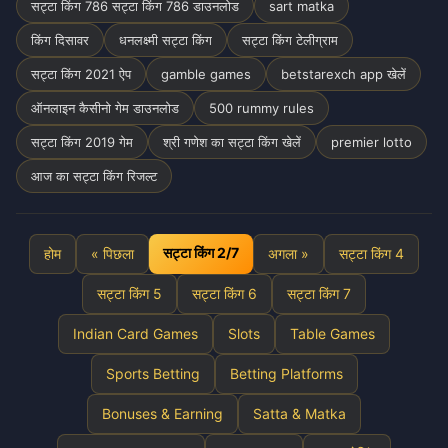
सट्टा किंग 786 सट्टा किंग 786 डाउनलोड
sart matka
किंग दिसावर
धनलक्ष्मी सट्टा किंग
सट्टा किंग टेलीग्राम
सट्टा किंग 2021 ऐप
gamble games
betstarexch app खेलें
ऑनलाइन कैसीनो गेम डाउनलोड
500 rummy rules
सट्टा किंग 2019 गेम
श्री गणेश का सट्टा किंग खेलें
premier lotto
आज का सट्टा किंग रिजल्ट
सट्टा किंग 2/7
होम
« पिछला
अगला »
सट्टा किंग 4
सट्टा किंग 5
सट्टा किंग 6
सट्टा किंग 7
Indian Card Games
Slots
Table Games
Sports Betting
Betting Platforms
Bonuses & Earning
Satta & Matka