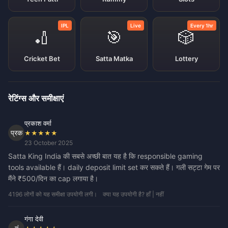
IPL
Live
Every 1hr
🏏
🎯
🎲
Cricket Bet
Satta Matka
Lottery
रेटिंग्स और समीक्षाएं
प्रकाश वर्मा
प्रक
★★★★★
23 October 2025
Satta King India की सबसे अच्छी बात यह है कि responsible gaming
tools available हैं। daily deposit limit set कर सकते हैं। गली सट्टा गेम पर
मैंने ₹500/दिन का cap लगाया है।
4196 लोगों को यह समीक्षा उपयोगी लगी।
क्या यह उपयोगी है? हाँ | नहीं
गंगा देवी