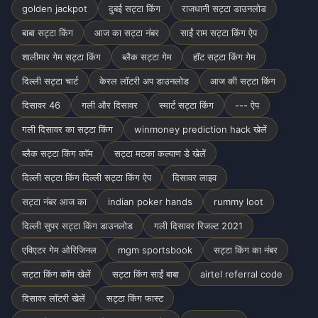
golden jackpot
दुबई सट्टा किंग
राजधानी सट्टा डाउनलोड
बाबा सट्टा किंग
आज का सट्टा नंबर
साईं राम सट्टा किंग ऐप
शालीमार गेम सट्टा किंग
ब्लैक सट्टा गेम
हॉट सट्टा किंग गेम
दिल्ली सट्टा चार्ट
केरल लॉटरी अप डाउनलोड
आज की सट्टा किंग
दिसावर 46
गली और दिसावर
स्मार्ट सट्टा किंग
--- ऐप
गली दिसावर का सट्टा किंग
winmoney prediction hack खेलें
ब्लैक सट्टा किंग कॉम
सट्टा मटका कल्याण डे खेलें
दिल्ली सट्टा किंग दिल्ली सट्टा किंग ऐप
दिसावर लाइव
सट्टा नंबर आज का
indian poker hands
rummy loot
दिल्ली सुपर सट्टा किंग डाउनलोड
गली दिसावर रिजल्ट 2021
एविएटर गेम ओरिजिनल
mgm sportsbook
सट्टा किंग का नंबर
सट्टा किंग कॉम खेलें
सट्टा किंग साईं बाबा
airtel referral code
दिसावर लॉटरी खेलें
सट्टा किंग फास्ट