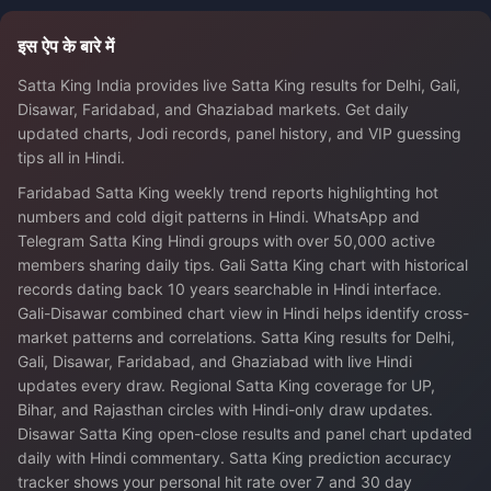
इस ऐप के बारे में
Satta King India provides live Satta King results for Delhi, Gali,
Disawar, Faridabad, and Ghaziabad markets. Get daily
updated charts, Jodi records, panel history, and VIP guessing
tips all in Hindi.
Faridabad Satta King weekly trend reports highlighting hot
numbers and cold digit patterns in Hindi. WhatsApp and
Telegram Satta King Hindi groups with over 50,000 active
members sharing daily tips. Gali Satta King chart with historical
records dating back 10 years searchable in Hindi interface.
Gali-Disawar combined chart view in Hindi helps identify cross-
market patterns and correlations. Satta King results for Delhi,
Gali, Disawar, Faridabad, and Ghaziabad with live Hindi
updates every draw. Regional Satta King coverage for UP,
Bihar, and Rajasthan circles with Hindi-only draw updates.
Disawar Satta King open-close results and panel chart updated
daily with Hindi commentary. Satta King prediction accuracy
tracker shows your personal hit rate over 7 and 30 day