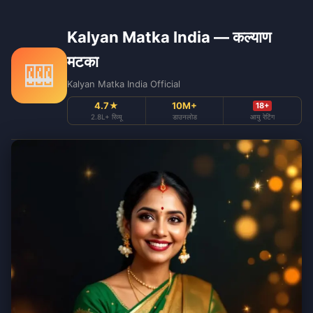
Kalyan Matka India — कल्याण
मटका
🎰
Kalyan Matka India Official
4.7★
10M+
18+
2.8L+ रिव्यू
डाउनलोड
आयु रेटिंग