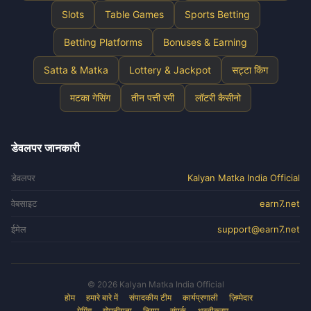
Slots
Table Games
Sports Betting
Betting Platforms
Bonuses & Earning
Satta & Matka
Lottery & Jackpot
सट्टा किंग
मटका गेसिंग
तीन पत्ती रमी
लॉटरी कैसीनो
डेवलपर जानकारी
डेवलपर
Kalyan Matka India Official
वेबसाइट
earn7.net
ईमेल
support@earn7.net
© 2026 Kalyan Matka India Official
होम
हमारे बारे में
संपादकीय टीम
कार्यप्रणाली
ज़िम्मेदार
गेमिंग
गोपनीयता
नियम
संपर्क
अस्वीकरण