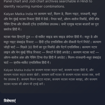
Panel chart and Jodi chart archives searchable in Hindi to
identify recurring number combinations.
Kalyan Matka India पर कल्याण चार्ट, मिलन डे, मिलन नाइट, राजधानी, मधुर
और मेन मुंबई मटका रिजल्ट हिंदी में देखें। पैनल चार्ट, ओपन-क्लोज रिकॉर्ड, डीपी बॉस
गेसिंग टिप्स और वीकली ट्रेंड एनालिसिस उपलब्ध। सभी प्रमुख मटका बाज़ारों का पूरा
कवरेज हिंदी में।
मटका नंबर हिस्ट्री टूल — दो मार्केट साइड बाय साइड कंपेयर हिंदी में। मधुर डे और
मधुर नाइट कंबाइंड रिजल्ट — हिंदी ट्रेंड एनालिसिस और वीकली पैटर्न रिपोर्ट। कल्याण
जोड़ी चार्ट — पिछले 30 दिनों का पूरा रिकॉर्ड और पैटर्न एनालिसिस। कल्याण स्टार
लाइन और मेन मुंबई रैपिड रिजल्ट — मिनटों में हिंदी अपडेट। कल्याण मटका चार्ट —
ओपन-क्लोज अंक और गेसिंग टिप्स रोज़ हिंदी में अपडेट। मिलन-राजधानी-मधुर कंबाइंड
चार्ट — क्रॉस-मार्केट एनालिसिस हिंदी में।
Kalyan Matka India पर कल्याण मटका सट्टा चार्ट, कल्याण मटका हिंदी में, और
कल्याण मटका सट्टा बाजार खेलें। कल्याण वर्ली मटका से कल्याण मटका सटका तक, सभी
गेम उपलब्ध हैं। कल्याण मिलन सट्टा मटका, कल्याण सटका मटका बताइए, और कल्याण
सटका मटका की ओपन भी ट्राई करें।
विशेषताएं