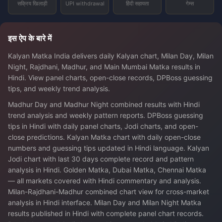
सक्रिय खिलाड़ी
UPI withdrawal
हिंदी सहायता
गेम्स
इस ऐप के बारे में
Kalyan Matka India delivers daily Kalyan chart, Milan Day, Milan
Night, Rajdhani, Madhur, and Main Mumbai Matka results in
Hindi. View panel charts, open-close records, DPBoss guessing
tips, and weekly trend analysis.
Madhur Day and Madhur Night combined results with Hindi
trend analysis and weekly pattern reports. DPBoss guessing
tips in Hindi with daily panel charts, Jodi charts, and open-
close predictions. Kalyan Matka chart with daily open-close
numbers and guessing tips updated in Hindi language. Kalyan
Jodi chart with last 30 days complete record and pattern
analysis in Hindi. Golden Matka, Dubai Matka, Chennai Matka
— all markets covered with Hindi commentary and analysis.
Milan-Rajdhani-Madhur combined chart view for cross-market
analysis in Hindi interface. Milan Day and Milan Night Matka
results published in Hindi with complete panel chart records.