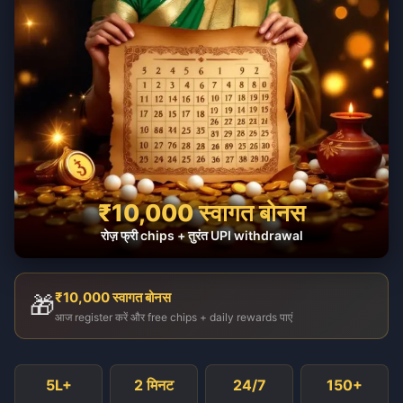
₹10,000 स्वागत बोनस
रोज़ फ्री chips + तुरंत UPI withdrawal
₹10,000 स्वागत बोनस
🎁
आज register करें और free chips + daily rewards पाएं
5L+
2 मिनट
24/7
150+